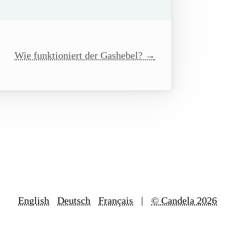
Wie funktioniert der Gashebel? →
English
Deutsch
Français
|
© Candela 2026