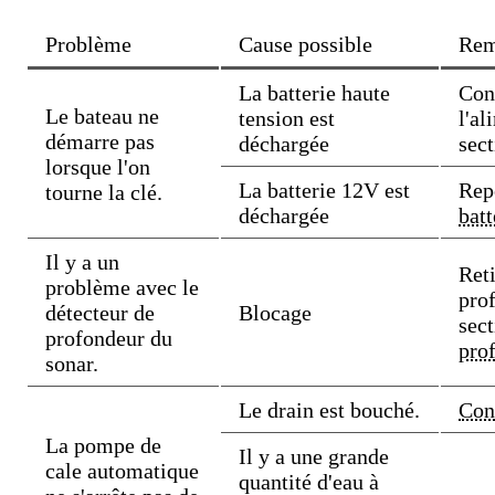
Problème
Cause possible
Rem
La batterie haute
Con
Le bateau ne
tension est
l'al
démarre pas
déchargée
sec
lorsque l'on
La batterie 12V est
Rep
tourne la clé.
déchargée
bat
Il y a un
Reti
problème avec le
pro
détecteur de
Blocage
sec
profondeur du
pro
sonar.
Le drain est bouché.
Con
La pompe de
Il y a une grande
cale automatique
quantité d'eau à