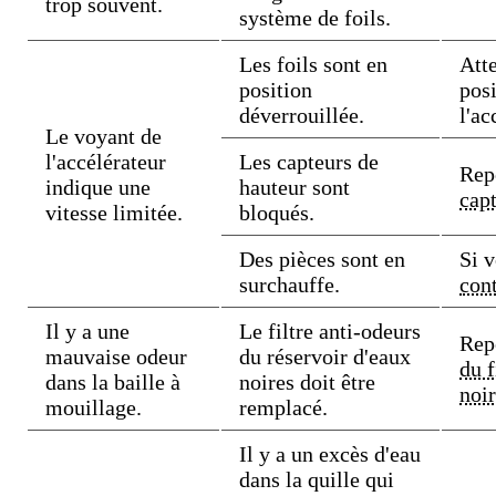
trop souvent.
système de foils.
Les foils sont en
Atte
position
posi
déverrouillée.
l'ac
Le voyant de
l'accélérateur
Les capteurs de
Rep
indique une
hauteur sont
cap
vitesse limitée.
bloqués.
Des pièces sont en
Si v
surchauffe.
con
Il y a une
Le filtre anti-odeurs
Rep
mauvaise odeur
du réservoir d'eaux
du f
dans la baille à
noires doit être
noi
mouillage.
remplacé.
Il y a un excès d'eau
dans la quille qui