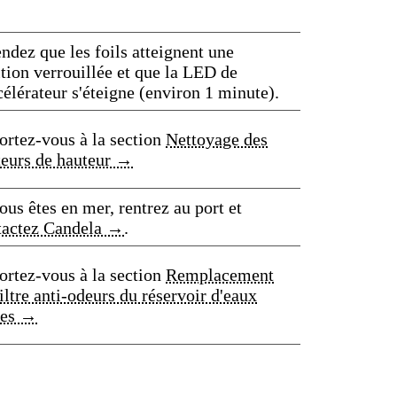
ndez que les foils atteignent une
tion verrouillée et que la LED de
célérateur s'éteigne (environ 1 minute).
ortez-vous à la section
Nettoyage des
teurs de hauteur →
ous êtes en mer, rentrez au port et
tactez Candela →
.
ortez-vous à la section
Remplacement
iltre anti-odeurs du réservoir d'eaux
res →