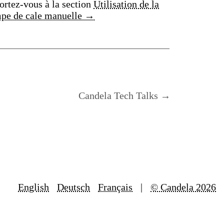
ortez-vous à la section
Utilisation de la
pe de cale manuelle →
Candela Tech Talks →
English
Deutsch
Français
|
© Candela 2026