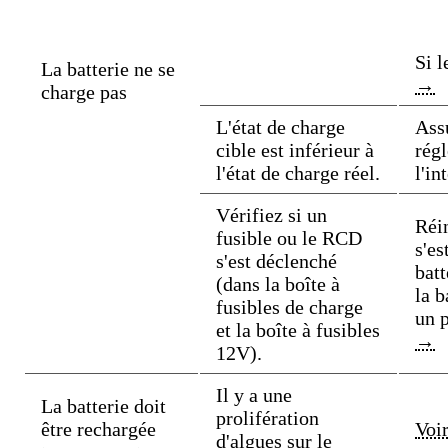
Si l
La batterie ne se
→
charge pas
L'état de charge
Assu
cible est inférieur à
régl
l'état de charge réel.
l'in
Vérifiez si un
Réin
fusible ou le RCD
s'es
s'est déclenché
batt
(dans la boîte à
la b
fusibles de charge
un 
et la boîte à fusibles
→
12V).
Il y a une
La batterie doit
prolifération
être rechargée
Voi
d'algues sur le